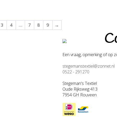
3
4
…
7
8
9
→
Co
Een vraag, opmerking of op zo
stegemanstextiel@zonnet.nl
0522 - 291270
Stegeman's Textiel
Oude Rijksweg 413
7954 GH Rouveen