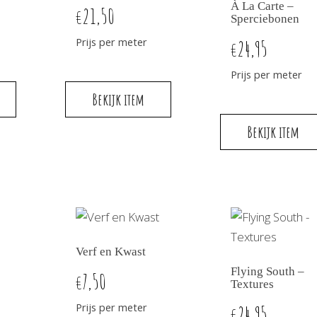
À La Carte –
21,50
€
Sperciebonen
Prijs per meter
24,95
€
Prijs per meter
Bekijk item
Bekijk item
Verf en Kwast
Flying South –
7,50
€
Textures
Prijs per meter
24,95
€