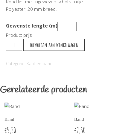
Rood lint met ingeweven schots ruitje.
Polyester, 20 mm breed.
Gewenste lengte (m)
Product prijs
Band
Toevoegen aan winkelwagen
met
Schotse
Categorie:
Kant en band
Ruit
-
2
Gerelateerde producten
aantal
Band
Band
5,50
7,50
€
€