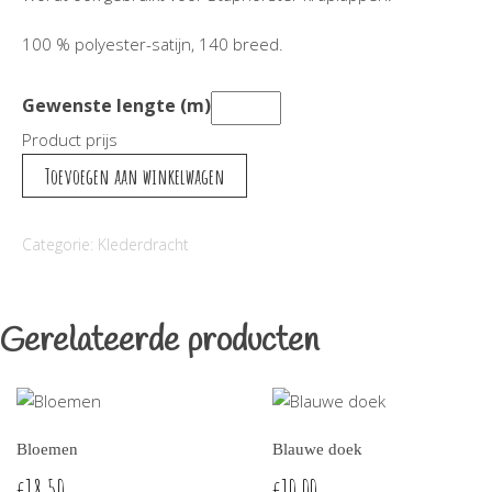
100 % polyester-satijn, 140 breed.
Gewenste lengte (m)
Product prijs
Bloemen
Toevoegen aan winkelwagen
aantal
Categorie:
Klederdracht
Gerelateerde producten
Bloemen
Blauwe doek
18,50
10,00
€
€