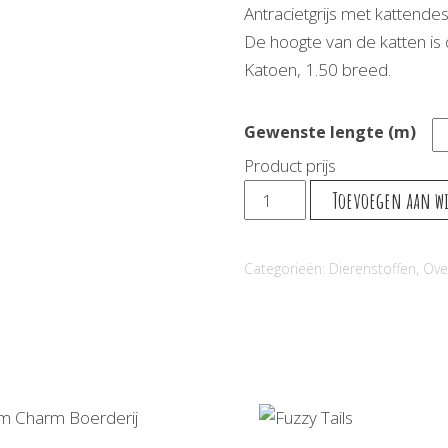
Antracietgrijs met kattendes
De hoogte van de katten is
Katoen, 1.50 breed.
Gewenste lengte (m)
Product prijs
Cats
Toevoegen aan w
aantal
Categorieën:
Dierenstoffen
,
Ove