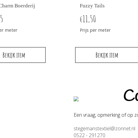
Charm Boerderij
Fuzzy Tails
95
11,50
€
per meter
Prijs per meter
Bekijk item
Bekijk item
Co
Een vraag, opmerking of op zo
stegemanstextiel@zonnet.nl
0522 - 291270