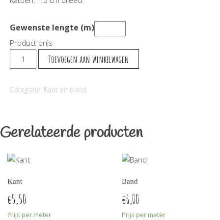
Katoen, 1.5 cm breed.
Gewenste lengte (m)
Product prijs
Franje
Toevoegen aan winkelwagen
aantal
Categorie:
Kant en band
Gerelateerde producten
Kant
Band
5,50
6,00
€
€
Prijs per meter
Prijs per meter