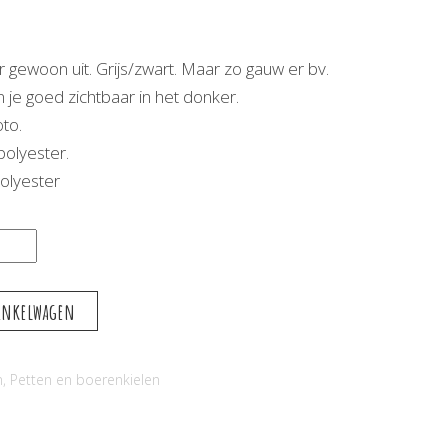
er gewoon uit. Grijs/zwart. Maar zo gauw er bv.
 je goed zichtbaar in het donker.
to.
polyester.
olyester
inkelwagen
n
,
Petten en boerenkielen