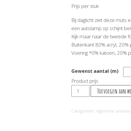
Prijs per stuk
Bij daglicht ziet deze muts 
een autolamp op schijnt ben
Kijk maar naar de tweede fo
Buitenkant 80% acryl, 20% 
Voering *0% katoen, 20% p
Gewenst aantal (m)
Product prijs
Glow
Toevoegen aan w
In
The
Categorieën:
Algemene artikele
Dark
Muts
Zwart