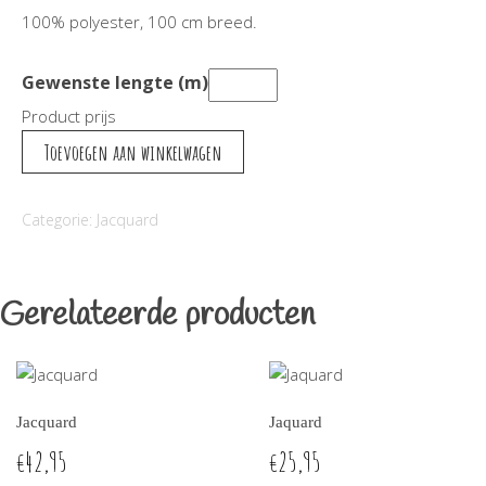
100% polyester, 100 cm breed.
Gewenste lengte (m)
Product prijs
Jaquard
Toevoegen aan winkelwagen
aantal
Categorie:
Jacquard
Gerelateerde producten
Jacquard
Jaquard
42,95
25,95
€
€