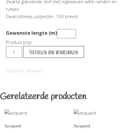
Zwarte glanzende stof met ingeweven witte randen en
ruitjes.
Dwarsstreep, polyester, 130 breed.
Gewenste lengte (m)
Product prijs
Jaquard
Toevoegen aan winkelwagen
Randstof
Ruitjes
Categorie:
Jacquard
aantal
Gerelateerde producten
Jacquard
Jacquard