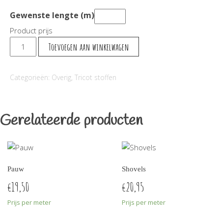
Gewenste lengte (m)
Product prijs
Kant
Toevoegen aan winkelwagen
Roos
aantal
Categorieën:
Overig
,
Tricot stoffen
Gerelateerde producten
Pauw
Shovels
19,50
20,95
€
€
Prijs per meter
Prijs per meter