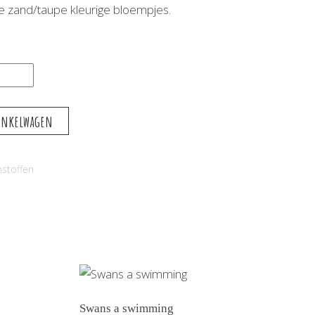
e zand/taupe kleurige bloempjes.
inkelwagen
stoffen
Swans a swimming