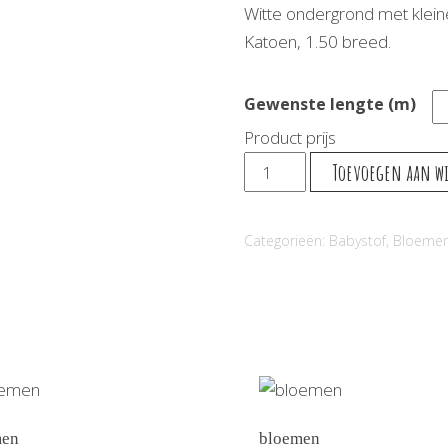
Witte ondergrond met klein
Katoen, 1.50 breed.
Gewenste lengte (m)
Product prijs
Kyoto
Toevoegen aan w
2
aantal
Categorieën:
Babystof
,
Bloemen
men
bloemen