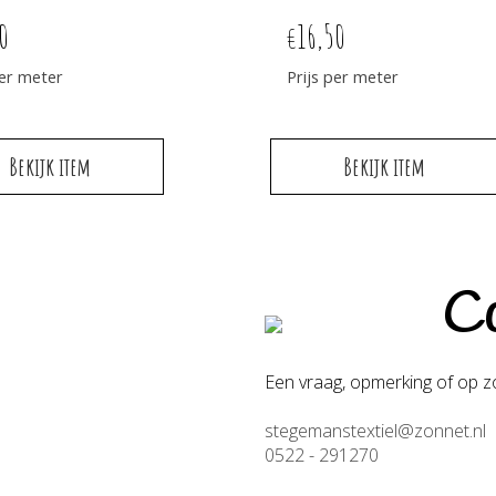
0
16,50
€
per meter
Prijs per meter
Bekijk item
Bekijk item
Co
Een vraag, opmerking of op zo
stegemanstextiel@zonnet.nl
0522 - 291270