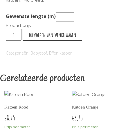
Katoen, 140 breed.
Gewenste lengte (m)
Product prijs
Mousseline
Toevoegen aan winkelwagen
Aqua
aantal
Categorieën:
Babystof
,
Effen katoen
Gerelateerde producten
Katoen Rood
Katoen Oranje
8,75
8,75
€
€
Prijs per meter
Prijs per meter