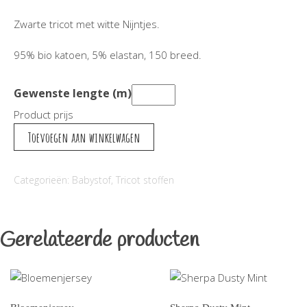
Zwarte tricot met witte Nijntjes.
95% bio katoen, 5% elastan, 150 breed.
Gewenste lengte (m)
Product prijs
Nijntje
Toevoegen aan winkelwagen
Zwart
aantal
Categorieën:
Babystof
,
Tricot stoffen
Gerelateerde producten