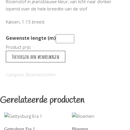
Rozenstof in jeansblauwe kleur, van licht naar donker
lopend over de hele breedte van de stof.
Katoen, 1.15 breed.
Gewenste lengte (m)
Product prijs
Rose
Toevoegen aan winkelwagen
Ombre
-
Categorie:
Bloemenstoffen
Jeans
aantal
Gerelateerde producten
Gettysburg Era 1
Bloemen