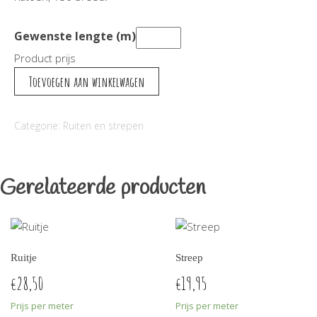
Gewenste lengte (m)
Product prijs
Streep
Toevoegen aan winkelwagen
blauw
aantal
Categorie:
Ruiten en strepen
Gerelateerde producten
Ruitje
Streep
28,50
19,95
€
€
Prijs per meter
Prijs per meter