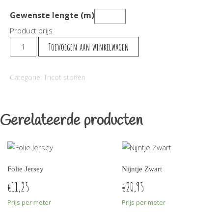
Gewenste lengte (m)
Product prijs
Tricot
Toevoegen aan winkelwagen
Blauw/groen
aantal
Categorie:
Tricot stoffen
Gerelateerde producten
Folie Jersey
Nijntje Zwart
11,25
20,95
€
€
Prijs per meter
Prijs per meter