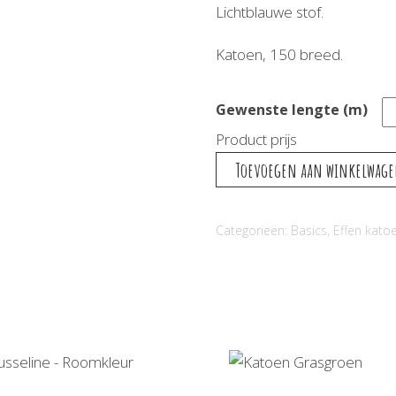
Lichtblauwe stof.
Katoen, 150 breed.
Gewenste lengte (m)
Product prijs
Katoen
Toevoegen aan winkelwag
Lichtblauw
aantal
Categorieën:
Basics
,
Effen kato