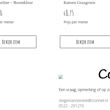
eline – Roomkleur
Katoen Grasgroen
50
8,75
€
per meter
Prijs per meter
Bekijk item
Bekijk item
Co
Een vraag, opmerking of op zo
stegemanstextiel@zonnet.nl
0522 - 291270