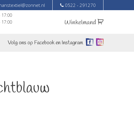
anstextiel@zonnet.nl
0522 - 291270
– 17:00
Winkelmand
– 17:00
Volg ons op Facebook en Instagram
chtblauw