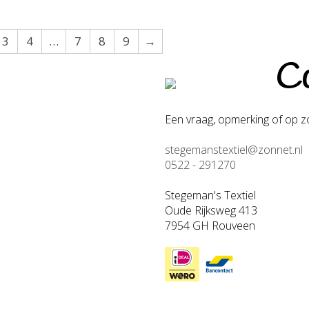
3
4
…
7
8
9
→
Co
Een vraag, opmerking of op zo
stegemanstextiel@zonnet.nl
0522 - 291270
Stegeman's Textiel
Oude Rijksweg 413
7954 GH Rouveen