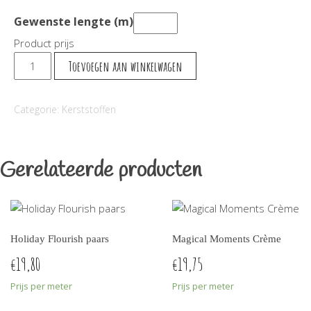
Gewenste lengte (m)
Product prijs
Stipjes
Toevoegen aan winkelwagen
aantal
Categorie:
Kerststoffen
Gerelateerde producten
Holiday Flourish paars
Magical Moments Crème
19,80
19,75
€
€
Prijs per meter
Prijs per meter