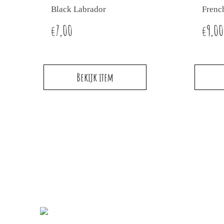
Black Labrador
Frenc
7,00
9,00
€
€
Bekijk item