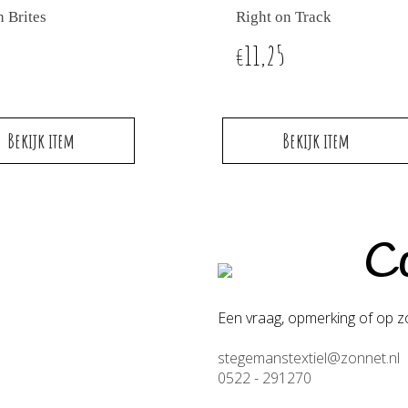
h Brites
Right on Track
11,25
€
Bekijk item
Bekijk item
Co
Een vraag, opmerking of op zo
stegemanstextiel@zonnet.nl
0522 - 291270