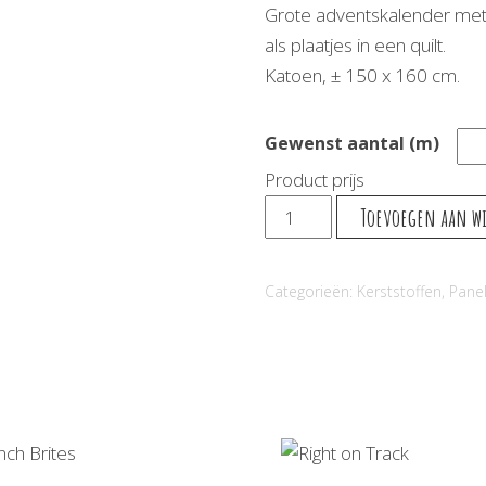
Grote adventskalender met
als plaatjes in een quilt.
Katoen, ± 150 x 160 cm.
Gewenst aantal (m)
Product prijs
Adventskalender
Toevoegen aan w
aantal
Categorieën:
Kerststoffen
,
Pane