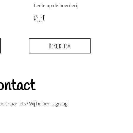
Lente op de boerderij
9,90
€
Bekijk item
ntact
ek naar iets? Wij helpen u graag!