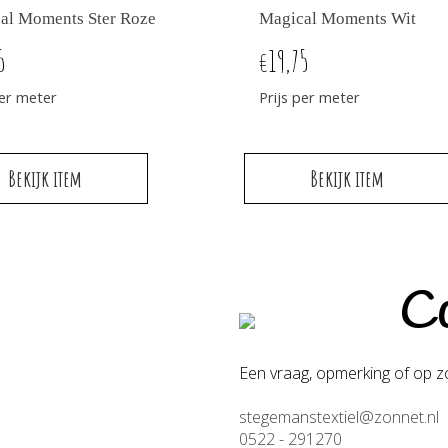
al Moments Ster Roze
Magical Moments Wit
5
19,75
€
per meter
Prijs per meter
Bekijk item
Bekijk item
Co
Een vraag, opmerking of op zo
stegemanstextiel@zonnet.nl
0522 - 291270