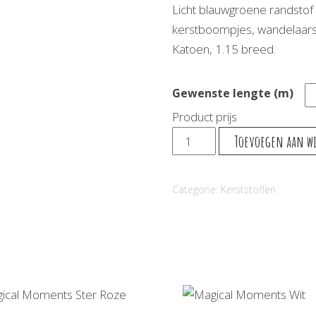
Licht blauwgroene randstof 
kerstboompjes, wandelaars
Katoen, 1.15 breed.
Gewenste lengte (m)
Product prijs
Chrismas
Toevoegen aan w
Village
aantal
Categorie:
Kerststoffen