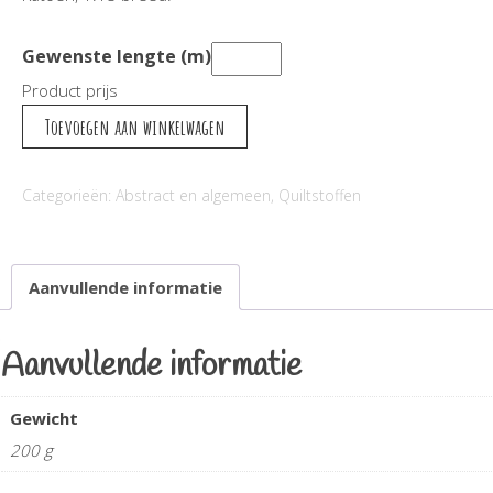
Gewenste lengte (m)
Product prijs
hartjes
Toevoegen aan winkelwagen
stof
aantal
Categorieën:
Abstract en algemeen
,
Quiltstoffen
Aanvullende informatie
Aanvullende informatie
Gewicht
200 g