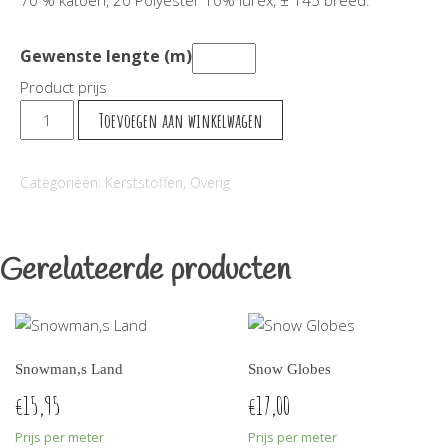
70 % katoen, 20 Polyester 10% lurex, ± 145 breed.
Gewenste lengte (m)
Product prijs
Hulst
Toevoegen aan winkelwagen
aantal
Categorieën:
Kerststoffen
,
Overig
Gerelateerde producten
Snowman,s Land
Snow Globes
15,95
17,00
€
€
Prijs per meter
Prijs per meter