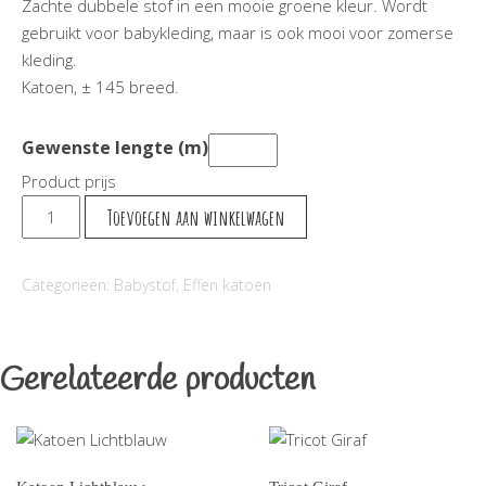
Zachte dubbele stof in een mooie groene kleur. Wordt
gebruikt voor babykleding, maar is ook mooi voor zomerse
kleding.
Katoen, ± 145 breed.
Gewenste lengte (m)
Product prijs
Mousseline
Toevoegen aan winkelwagen
Pastelgroen
aantal
Categorieën:
Babystof
,
Effen katoen
Gerelateerde producten